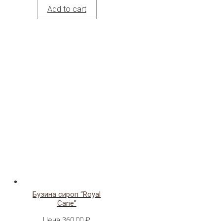
Add to cart
Бузина сироп “Royal
Cane”
Цена
360,00
₽