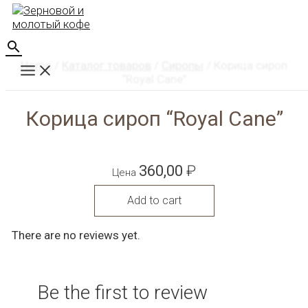
Перейти
к
содержимому
Поиск
Home
/
Каталог товаров
/
Сиропы
/ Корица сироп
Main
Menu
“Royal Cane”
Корица сироп “Royal Cane”
360,00
₽
Цена
Add to cart
There are no reviews yet.
Be the first to review