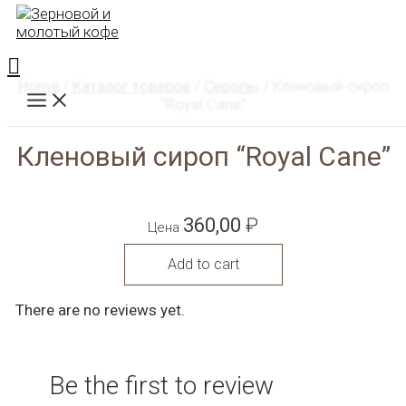
Перейти
к
содержимому
Поиск
Home
/
Каталог товаров
/
Сиропы
/ Кленовый сироп
Main
“Royal Cane”
Menu
Кленовый сироп “Royal Cane”
360,00
₽
Цена
Add to cart
There are no reviews yet.
Be the first to review