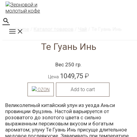
Перейти
к
содержимому
Поиск
Home
/
Каталог товаров
/
Чай
/ Те Гуань Инь
Main
Menu
Те Гуань Инь
Вес 250 гр.
1049,75
₽
Цена
Add to cart
OZON
Великолепный китайский улун из уезда Аньси
провинции Фуцзянь. Настой варьируется от
розоватого до золотого цвета с сильно
выраженным персиковым вкусом и богатым
ароматом; улуну Те Гуань Инь присуще длительное
медовое послевкусие. Заваривать при температуре