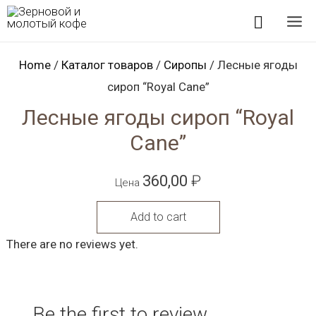
Перейти
Поиск
к
Mai
содержимому
Home
/
Каталог товаров
/
Сиропы
/ Лесные ягоды
Me
сироп “Royal Cane”
Лесные ягоды сироп “Royal
Cane”
360,00
₽
Цена
Add to cart
There are no reviews yet.
Be the first to review