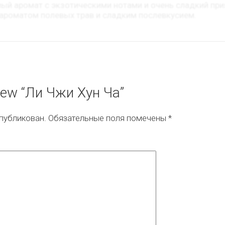
ый аромат с экзотическими нотами и очень сладкий при
 ароматом полевых трав и сладким послевкусием.
eview “Ли Чжи Хун Ча”
опубликован.
Обязательные поля помечены
*