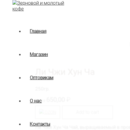
Перейти
к
содержимому
Главная
Магазин
Ли Чжи Хун Ча
Оптовикам
250гр.
650,00
₽
Цена
О нас
Add to cart
OZON
Контакты
Ли Чжи Хун Ча Чай, выращиваемый в про