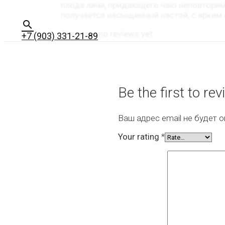
плода личи, придающего чаю неповторим
получается насыщенный настой, с ярким
Поиск
There are no reviews yet.
+7 (903) 331-21-89
Be the first to r
Ваш адрес email не будет 
Your rating
*