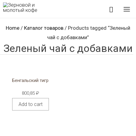
Перейти
Поиск
к
Mai
содержимому
Home
/
Каталог товаров
/ Products tagged “Зеленый
Me
чай с добавками”
Зеленый чай с добавками
Бенгальский тигр
800,85
₽
Add to cart